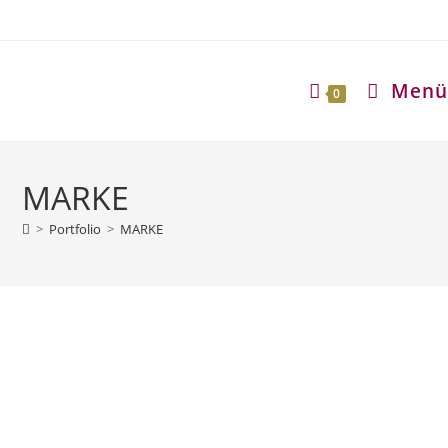
Zum
Inhalt
springen
Menü
0
MARKE
>
Portfolio
>
MARKE