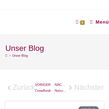
Zum
Inhalt
springen
Menü
0
Unser Blog
>
Unser Blog
VORIGER
NÄCHSTER
Zurück
Nächster
Crowdfunding Mitglieder Registration
Nutzungsbedingungen