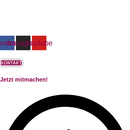
cebook
Instagram
Youtube
KONTAKT
Jetzt mitmachen!