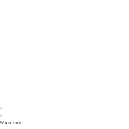
Zur Anmeldung
© COPYRIGHT 2026 UNTERNEHMERINNEN ERFOLGSWERK
DESIGN BY CREATING LISA
Nutzungsbedingungen
Datenschutzerklärung
Widerrufsbelehrung
Impressum
Jobs
×
×
Warenkorb