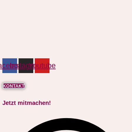
acebook
Instagram
Youtube
KONTAKT
Jetzt mitmachen!