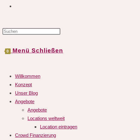
Website-
Press
Suche
Escape
to
Menü
Schließen
0
close
the
umschalten
search
Willkommen
panel.
Konzept
Unser Blog
Angebote
Angebote
Locations weltweit
Location eintragen
Crowd Finanzierung